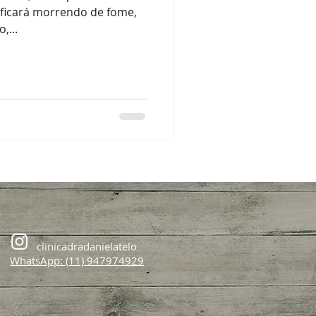
, ficará morrendo de fome,
,...
clinicadradanielatelo
WhatsApp: (11) 947974929