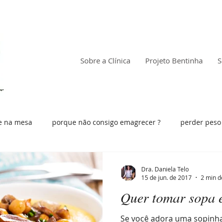
Sobre a Clínica
Projeto Bentinha
S
e na mesa
porque não consigo emagrecer ?
perder peso
orque não consigo emagrecer ?
Dra. Daniela Telo
15 de jun. de 2017
2 min d
Quer tomar sopa e
Se você adora uma sopinha