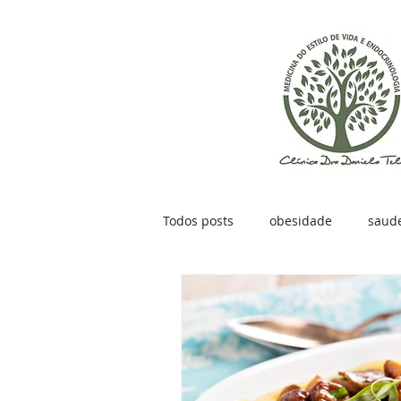
Todos posts
obesidade
saud
como evitar efeito sanfona
p